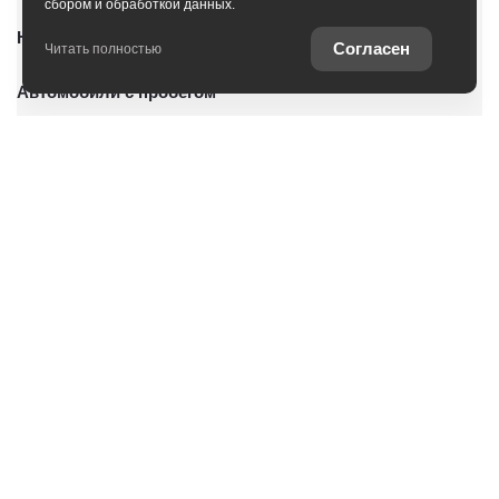
сбором и обработкой данных.
Новые автомобили
Согласен
Читать полностью
Автомобили с пробегом
Условия покупки
Владельцам
О дилерском центре
Оцените ваш автомобиль
Записаться на сервис
Специальные предложения
Консультация по кредиту