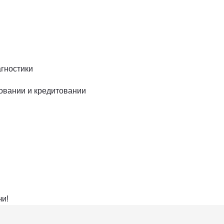
агностики
ховании и кредитовании
чи!