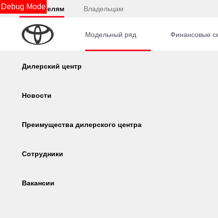
Debug Mode
Покупателям
Владельцам
Модельный ряд
Финансовые с
Главная
Автомобили с пробегом
Hyundai
CRE
Калькулятор
Дилерский центр
Консультация по кредиту
Новости
Онлайн-одобрение
Преимущества дилерского центра
Corolla
Camry
Обзор раздела
Сотрудники
Вакансии