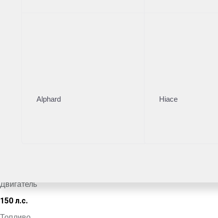
Тойота Центр Омск
·
+7 (381) 232-90-90
Поделиться
Комплектация
Цвет кузова
Alphard
Hiace
Серый
VIN
*************6695
Кузов
Внедорожник
Двигатель
150 л.с.
Топливо