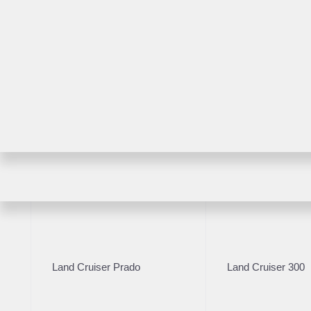
RAV4
Highlander
2022
·
79 499 км
Hyundai CRETA 2022
Land Cruiser Prado
Land Cruiser 300
1 990 000 ₽