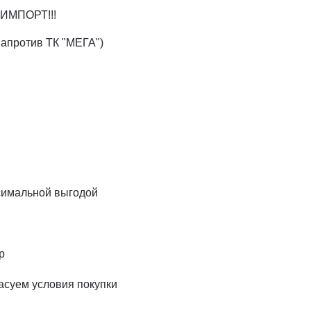
ИМПОРТ!!!
напротив ТК "МЕГА")
симальной выгодой
р
асуем условия покупки