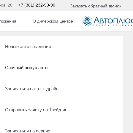
ров, 26
+7 (381) 232-90-90
Заказать обратный звонок
ложения
О дилерском центре
АКПП
Хранение шин со скидкой
Рассчитать кредит
Новые авто в наличии
Срочный выкуп авто
Хранение шин со скидкой
Срочный выкуп авто
Получить консультацию по кредиту
Срочный выкуп авто
Записаться на тест-драйв
Отправить заявку на Трейд-ин
Рассчитать кредит
Отправить заявку на Трейд-ин
Записаться на сервис
Записаться на сервис
Записаться на сервис