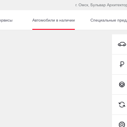
г. Омск, Бульвар Архитекто
ервисы
Автомобили в наличии
Специальные пред
TA
Hyundai CRETA Внедорожник Бензин 2,0 л 150 л.с. 
Toyota C-HR