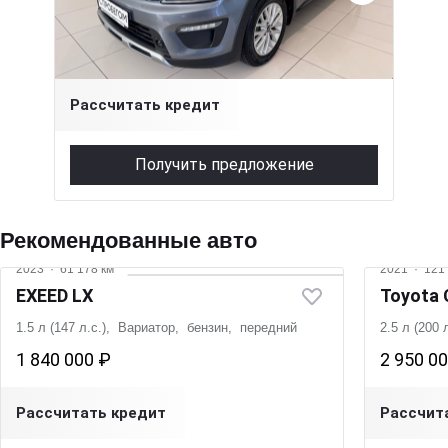
1.6 л (123 л.с.), АКПП, бензин, передний
1 775 000 ₽
Рассчитать кредит
Получить предложение
Рекомендованные авто
2023
·
61 178 км
2021
·
121 
EXEED LX
Toyota 
1.5 л (147 л.с.), Вариатор, бензин, передний
2.5 л (200
1 840 000 ₽
2 950 0
Рассчитать кредит
Рассчит