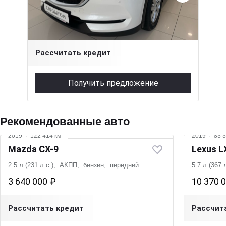
2 л (150 л.с.), АКПП, бензин, полный
2 460 000 ₽
Рассчитать кредит
Получить предложение
Рекомендованные авто
2019
·
122 414 км
2019
·
83 3
Mazda CX-9
Lexus L
2.5 л (231 л.с.), АКПП, бензин, передний
5.7 л (367
3 640 000 ₽
10 370 
Рассчитать кредит
Рассчит