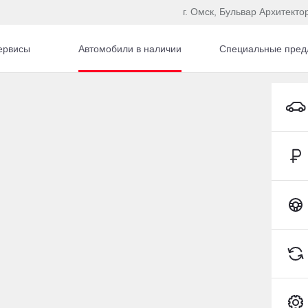
г. Омск, Бульвар Архитекто
ервисы
Автомобили в наличии
Специальные пред
ruiser
Toyota Land Cruiser Внедорожник Бензин 4,7 л 288
Toyota C-HR