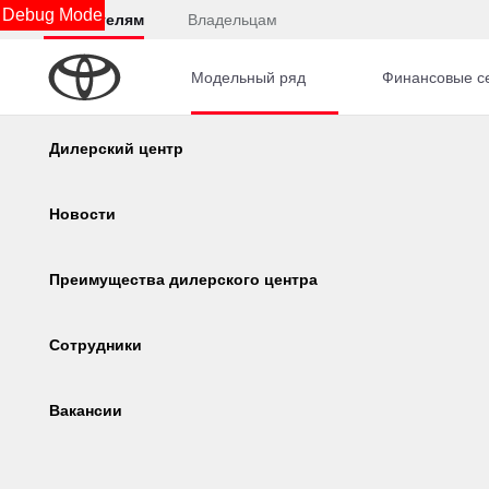
Debug Mode
Покупателям
Владельцам
Модельный ряд
Финансовые с
Главная
Автомобили с пробегом
Toyota
Land C
Калькулятор
Дилерский центр
Консультация по кредиту
Новости
Онлайн-одобрение
Преимущества дилерского центра
Corolla
Camry
Обзор раздела
Сотрудники
Вакансии