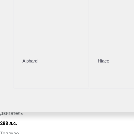
Тойота Центр Омск
·
+7 (381) 232-90-90
Поделиться
Комплектация
Цвет кузова
Alphard
Hiace
Черный
VIN
*************2511
Кузов
Внедорожник
Двигатель
288 л.с.
Топливо