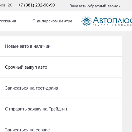
ров, 26
+7 (381) 232-90-90
Заказать обратный звонок
ложения
О дилерском центре
 л.с. АКПП
Хранение шин со скидкой
Рассчитать кредит
Новые авто в наличии
Срочный выкуп авто
Хранение шин со скидкой
Срочный выкуп авто
Получить консультацию по кредиту
Срочный выкуп авто
Записаться на тест-драйв
Отправить заявку на Трейд-ин
Рассчитать кредит
Отправить заявку на Трейд-ин
Записаться на сервис
Записаться на сервис
Записаться на сервис