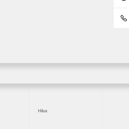
Fortuner
1/17
011
Hilux