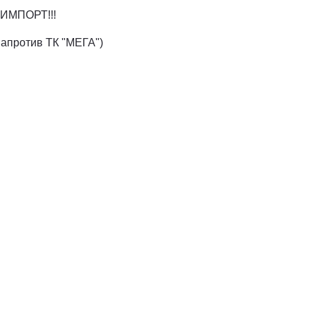
ИМПОРТ!!!
напротив ТК "МЕГА")