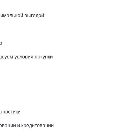
симальной выгодой
р
асуем условия покупки
агностики
ховании и кредитовании