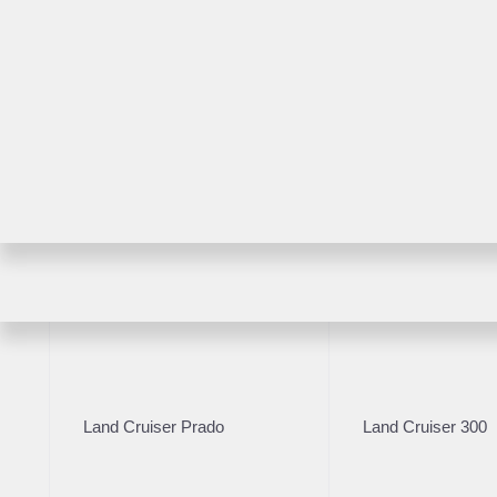
RAV4
Highlander
2011
·
282 174 км
Toyota Land Cruiser 2
Land Cruiser Prado
Land Cruiser 300
3 490 000 ₽