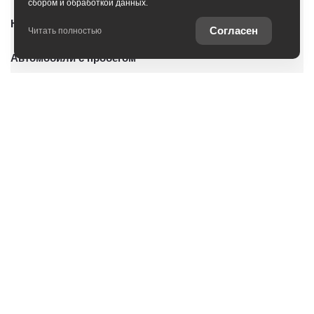
сбором и обработкой данных.
Новые автомобили
Согласен
Читать полностью
Автомобили с пробегом
Условия покупки
Владельцам
О дилерском центре
Оцените ваш автомобиль
Записаться на сервис
Специальные предложения
Консультация по кредиту