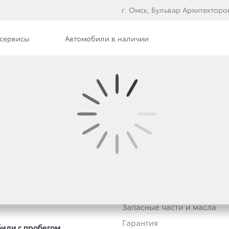
г. Омск, Бульвар Архитекторо
сервисы
Автомобили в наличии
втомобили
Владельцам
тивным клиентам
Обзор раздела
Трейд-ин
Услуги сервиса
Запасные части и масла
Гарантия
или с пробегом