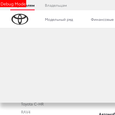
Debug Mode
Покупателям
Владельцам
Модельный ряд
Финансовые 
Модельный ряд
Новые а
Corolla
Корпора
Camry
Toyota 
Toyota C-HR
RAV4
Автомоб