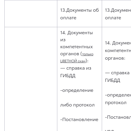
13.Документы об
13.Докумен
оплате
оплате
14. Документы
из
14. Докуме
компетентных
компетент
органов (
только
органов:
):
ЦВЕТНОЙ скан
— справка из
— справка 
ГИБДД
ГИБДД
-определение
-определе
протокол
либо протокол
-Постанов
-Постановление