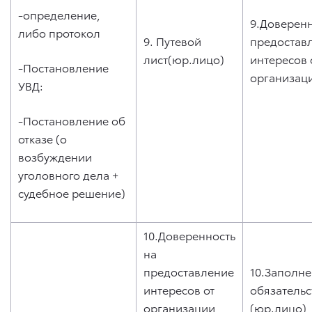
-определение,
9.Доверенн
либо протокол
9. Путевой
предостав
лист(юр.лицо)
интересов 
-Постановление
организац
УВД:
-Постановление об
отказе (о
возбуждении
уголовного дела +
судебное решение)
10.Доверенность
на
предоставление
10.Заполн
интересов от
обязательс
организации,
(юр.лицо),