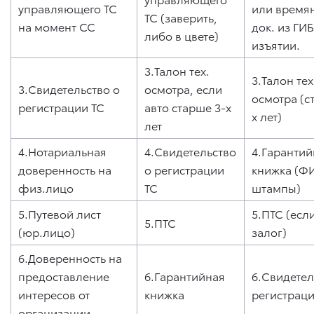
управляющего ТС
или времян
ТС (заверить,
на момент СС
док. из ГИ
либо в цвете)
изъятии.
3.Талон тех.
3.Талон тех
3.Свидетельство о
осмотра, если
осмотра (с
регистрации ТС
авто старше 3-х
х лет)
лет
4.Нотариальная
4.Свидетельство
4.Гарантий
доверенность на
о регистрации
книжка (ФИ
физ.лицо
ТС
штампы)
5.Путевой лист
5.ПТС (есл
5.ПТС
(юр.лицо)
залог)
6.Доверенность на
предоставление
6.Гарантийная
6.Свидетел
интересов от
книжка
регистраци
организации