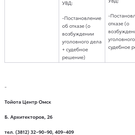
УВД:
УВД:
-Постанов
-Постановление
отказе (о
об отказе (о
возбужден
возбуждении
уголовного
уголовного дела
судебное 
+ судебное
решение)
-
Тойота Центр Омск
Б. Архитекторов, 26
тел. (3812) 32−90−90, 409−409