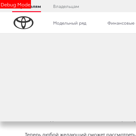
Debug Mode
Покупателям
Владельцам
Модельный ряд
Финансовые 
Дилерский центр
Новости
Преимущества д
ВТОРОЙ PRIUS В 
19 июля 2010 г.
Поделиться
Выполняя данное своим клиентам обещание, Т
Теперь любой желающий сможет рассмотреть 