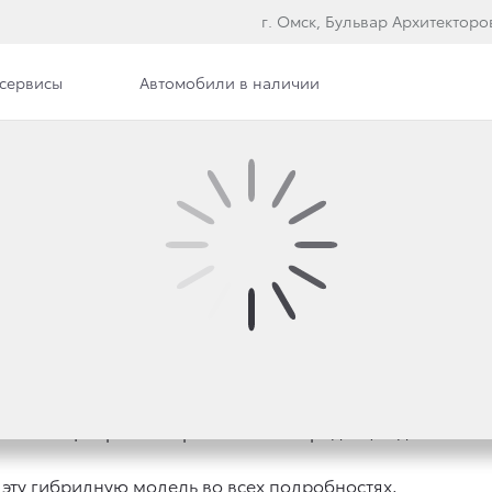
г. Омск, Бульвар Архитекторо
сервисы
Автомобили в наличии
илерского центра
Сотрудники
Вакансии
ОМСКЕ
ойота Центр Омск привез в наш город еще один автомоб
эту гибридную модель во всех подробностях.