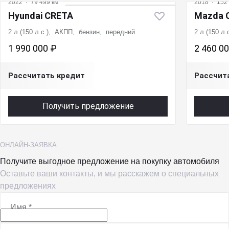
2022
·
79 499 км
2018
·
152 
Hyundai CRETA
Mazda 
2 л (150 л.с.), АКПП, бензин, передний
2 л (150 л
1 990 000 ₽
2 460 0
Рассчитать кредит
Рассчит
Получить предложение
ОНЛАЙН-ЗАЯВКА
Получите выгодное предложение на покупку автомобиля
Оставьте ваши контакты, и мы расскажем о специальных
предложениях
Имя
*