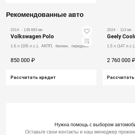
Получить предложение
Рекомендованные авто
2014
·
138 883 км
2024
·
113 км
Volkswagen Polo
Geely Cool
1.6 л (105 л.с.), АКПП, бензин, передний
1.5 л (147 л.с
850 000 ₽
2 760 000 
Рассчитать кредит
Рассчитать
Получить предложение
Получ
Нужна помощь с выбором автомоб
Оставьте свои контакты и наш менеджер проконс