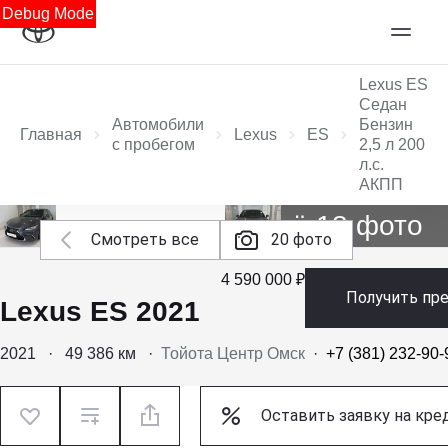
Debug Mode
Lexus ES
Седан
Автомобили
Бензин
Главная
Lexus
ES
с пробегом
2,5 л 200
л.с.
АКПП
Ещё 18 фото
Смотреть все
20 фото
4 590 000 ₽
Получить пр
Lexus ES 2021
2021
·
49 386 км
·
Тойота Центр Омск
·
+7 (381) 232-90-
Оставить заявку на кре