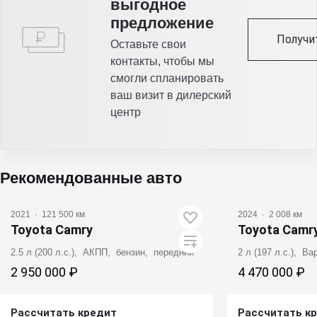
выгодное
предложение
Получи
Оставьте свои
контакты, чтобы мы
смогли спланировать
ваш визит в дилерский
центр
Рекомендованные авто
2021
·
121 500 км
2024
·
2 008 км
Toyota Camry
Toyota Camr
2.5 л (200 л.с.), АКПП, бензин, передний
2 л (197 л.с.), В
2 950 000 ₽
4 470 000 ₽
Рассчитать кредит
Рассчитать к