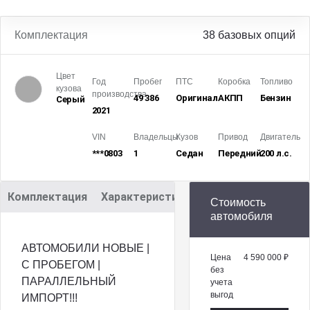
Комплектация
38 базовых опций
Цвет
Год
Пробег
ПТС
Коробка
Топливо
кузова
производства
49 386
Оригинал
АКПП
Бензин
Серый
2021
VIN
Владельцы
Кузов
Привод
Двигатель
***0803
1
Седан
Передний
200 л.с.
Комплектация
Характеристики
Описание
Стоимость
автомобиля
АВТОМОБИЛИ НОВЫЕ |
Цена
4 590 000 ₽
С ПРОБЕГОМ |
без
ПАРАЛЛЕЛЬНЫЙ
учета
выгод
ИМПОРТ!!!